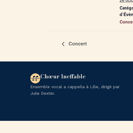
26 oct
Catégo
d’Évè
Conce
Concert
Chœur Ineffable
Ensemble vocal a cappella à Lille, dirigé par
Julie Dexter.