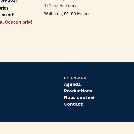
obre 2024
316 rue de Leers
ries
Wattrelos
,
59150
France
nement:
rt
,
Concert privé
LE CHŒUR
Agenda
Productions
Nous soutenir
Contact