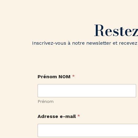
Restez
Inscrivez-vous à notre newsletter et recev
N
Prénom NOM
*
O
M
P
r
é
Prénom
n
o
Adresse e-mail
*
m
e
-
m