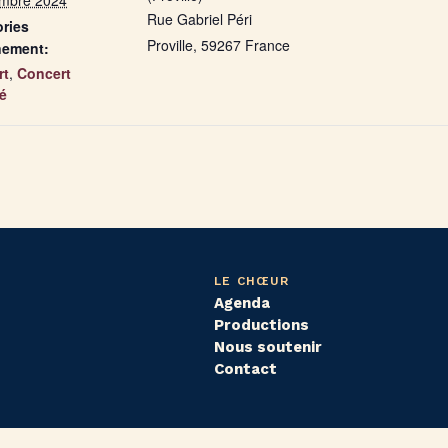
mbre 2024
Rue Gabriel Péri
ries
Proville
,
59267
France
nement:
rt
,
Concert
é
LE CHŒUR
Agenda
Productions
Nous soutenir
Contact