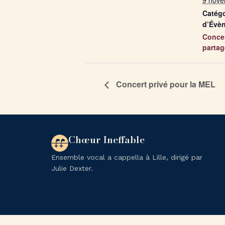
9 nove
Catégo
d’Évè
Conce
partag
Concert privé pour la MEL
Chœur Ineffable
Ensemble vocal a cappella à Lille, dirigé par
Julie Dexter.