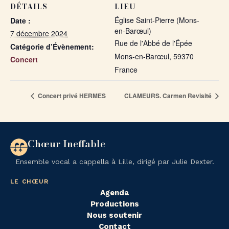
DÉTAILS
LIEU
Église Saint-Pierre (Mons-
Date :
en-Barœul)
7 décembre 2024
Rue de l'Abbé de l'Épée
Catégorie d’Évènement:
Mons-en-Barœul
,
59370
Concert
France
Concert privé HERMES
CLAMEURS. Carmen Revisité
Chœur Ineffable
Ensemble vocal a cappella à Lille, dirigé par Julie Dexter.
LE CHŒUR
Agenda
Productions
Nous soutenir
Contact