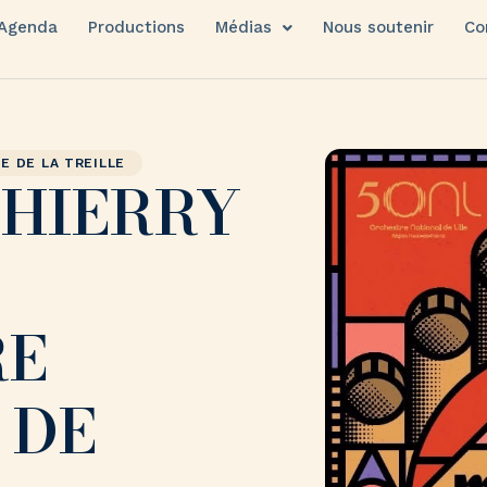
Agenda
Productions
Médias
Nous soutenir
Co
E DE LA TREILLE
THIERRY
RE
 DE