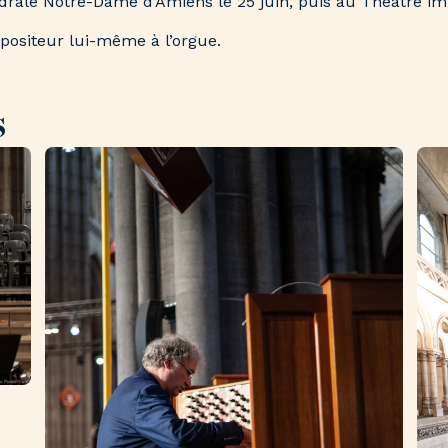
hédrale Notre-Dame d’Amiens le 25 juin, puis au Théâtre im
ositeur lui-même à l’orgue.
s