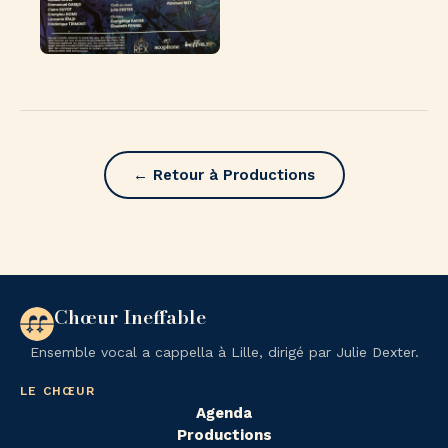
← Retour à Productions
Chœur Ineffable
Ensemble vocal a cappella à Lille, dirigé par Julie Dexter.
LE CHŒUR
Agenda
Productions